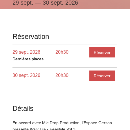
29 sept.
—
30 sept. 2026
Réservation
29 sept. 2026
20h30
Réserver
Dernières places
Dernières places
30 sept. 2026
20h30
Réserver
Détails
En accord avec Mic Drop Production, l’Espace Gerson
présente Waly Dia - Feestyle Vol.3