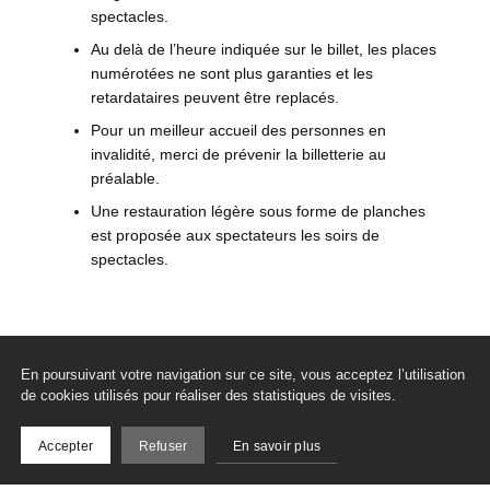
spectacles.
Au delà de l’heure indiquée sur le billet, les places
numérotées ne sont plus garanties et les
retardataires peuvent être replacés.
Pour un meilleur accueil des personnes en
invalidité, merci de prévenir la billetterie au
préalable.
Une restauration légère sous forme de planches
est proposée aux spectateurs les soirs de
spectacles.
En poursuivant votre navigation sur ce site, vous acceptez l’utilisation
de cookies utilisés pour réaliser des statistiques de visites.
Inscrivez-vous à notre
newsletter
Accepter
Refuser
En savoir plus