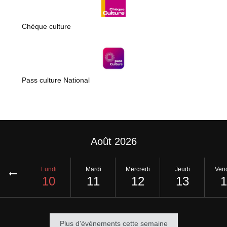
Chèque culture
Pass culture National
Août 2026
Lundi
Mardi
Mercredi
Jeudi
Vend
10
11
12
13
1
Plus d'événements cette semaine