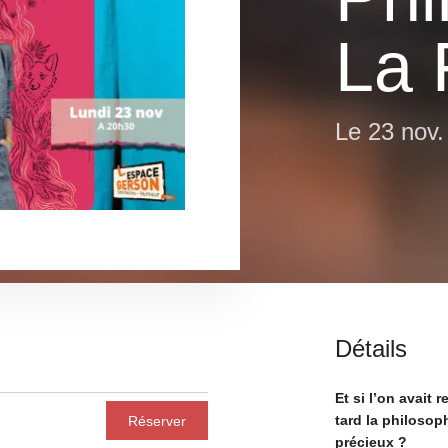
La 
Le
23 nov.
Détails
Et si l’on avait 
tard la philosop
Réserver
précieux ?