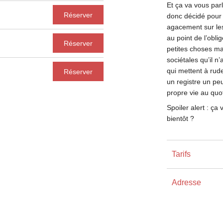
Et ça va vous par
Réserver
donc décidé pour 
agacement sur les 
au point de l’obli
Réserver
petites choses ma
sociétales qu’il n
qui mettent à rud
Réserver
un registre un pe
propre vie au quot
Spoiler alert : ç
bientôt ?
Tarifs
Adresse