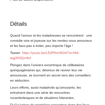
Détails
Quand l’amour et les maladresses se rencontrent : une
comédie vive et joyeuse sur les rendez-vous amoureux
et les faux-pas à éviter, peu importe l’âge !
Teaser:
https://youtu.be/LE4PIhmWJr0?si=Nt4-
iegjSh5Qm8zf
Plongez dans l’univers excentrique de célibataires
quinquagénaires qui, désireux de raviver leur vie
amoureuse, se tournent en secret vers des conseillers
en séduction.
Leurs efforts, aussi maladroits qu’amusants, les
entraînent dans une série de rencontres
rocambolesques et de situations hilarantes.
Qu’il s’agisse de premières rencontres dans des lieux