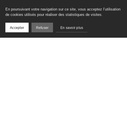
En poursuivant votre navigation sur ce site, vous acceptez l’utilisation
de cookies utilisés pour réaliser des statistiques de visites.
Accepter
Refuser
En savoir plus
Inscrivez-vous à notre
newsletter